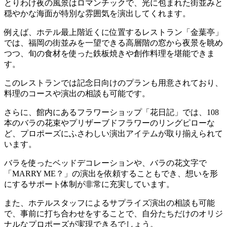
とりわけ夜の風景はロマンチックで、光に包まれた街並みと
穏やかな海面が特別な雰囲気を演出してくれます。
例えば、ホテル最上階近くに位置するレストラン「金葉亭」
では、福岡の街並みを一望できる高層階の窓から夜景を眺め
つつ、旬の食材を使った鉄板焼きや創作料理を堪能できま
す。
このレストランでは記念日向けのプランも用意されており、
料理のコースや演出の相談も可能です。
さらに、館内にあるフラワーショップ「花日記」では、108
本のバラの花束やプリザーブドフラワーのリングピローな
ど、プロポーズにふさわしい演出アイテムが取り揃えられて
います。
バラを使ったベッドデコレーションや、バラの花文字で
「MARRY ME？」の演出を依頼することもでき、想いを形
にするサポート体制が非常に充実しています。
また、ホテルスタッフによるサプライズ演出の相談も可能
で、事前に打ち合わせをすることで、自分たちだけのオリジ
ナルなプロポーズが実現できるでしょう。