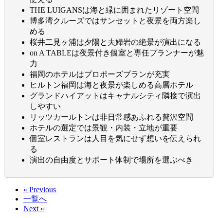
THE LUIGANSは海と緑に囲まれたリゾート空間
博多湾クルーズではサンセットと夜景を両方楽し
める
桜井二見ヶ浦は夕陽と夫婦岩の絶景が演出になる
on A TABLEは夜景付き個室と専任プランナーが魅
力
福岡のホテルはプロポーズプランが充実
ヒルトン福岡は海と夜景が楽しめる高層ホテル
グランドハイアットはキャナルシティ隣接で演出
しやすい
リッツカールトンは非日常感あふれる贅沢空間
ホテルの選定では景観・内装・立地が重要
個室レストランは人目を気にせず想いを伝えられ
る
演出の自由度とサポート体制で場所を選ぶべき
« Previous
一覧へ
Next »