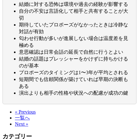
結婚に対する恐怖は環境や過去の経験が影響する
自分の不安は言語化して相手と共有することが大
切
期待していたプロポーズがなかったときは冷静な
対話が有効
匂わせ行動が多いが進展しない場合は温度差を見
極める
意思確認は日常会話の延長で自然に行うとよい
結婚の話題はプレッシャーをかけずに持ちかける
のが基本
プロポーズのタイミングは1〜3年が平均とされる
短期間でも信頼関係が築けていれば早期の決断も
ある
演出よりも相手の性格や状況への配慮が成功の鍵
« Previous
一覧へ
Next »
カテゴリー