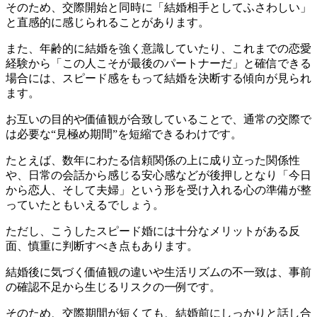
そのため、交際開始と同時に「結婚相手としてふさわしい」
と直感的に感じられることがあります。
また、年齢的に結婚を強く意識していたり、これまでの恋愛
経験から「この人こそが最後のパートナーだ」と確信できる
場合には、スピード感をもって結婚を決断する傾向が見られ
ます。
お互いの目的や価値観が合致していることで、通常の交際で
は必要な“見極め期間”を短縮できるわけです。
たとえば、数年にわたる信頼関係の上に成り立った関係性
や、日常の会話から感じる安心感などが後押しとなり「今日
から恋人、そして夫婦」という形を受け入れる心の準備が整
っていたともいえるでしょう。
ただし、こうしたスピード婚には十分なメリットがある反
面、慎重に判断すべき点もあります。
結婚後に気づく価値観の違いや生活リズムの不一致は、事前
の確認不足から生じるリスクの一例です。
そのため、交際期間が短くても、結婚前にしっかりと話し合